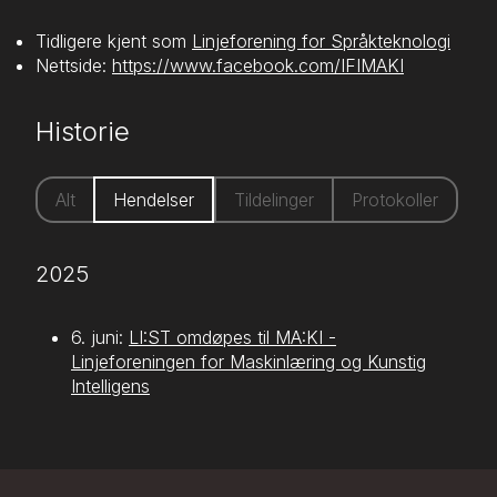
Tidligere kjent som
Linjeforening for Språkteknologi
Nettside:
https://www.facebook.com/IFIMAKI
Historie
Alt
Hendelser
Tildelinger
Protokoller
2025
6. juni
:
LI:ST omdøpes til MA:KI -
Linjeforeningen for Maskinlæring og Kunstig
Intelligens